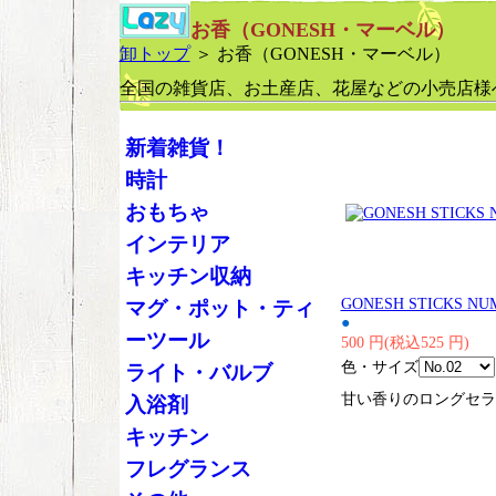
お香（GONESH・マーベル）
卸トップ
＞ お香（GONESH・マーベル）
全国の雑貨店、お土産店、花屋などの小売店様
新着雑貨！
時計
おもちゃ
インテリア
キッチン収納
GONESH STICKS NU
マグ・ポット・ティ
●
ーツール
500 円(税込525 円)
色・サイズ
ライト・バルブ
甘い香りのロングセラ
入浴剤
キッチン
フレグランス