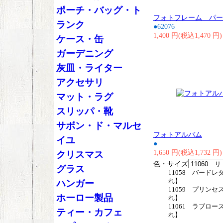
ポーチ・バッグ・ト
フォトフレーム パー
ランク
●62076
1,400 円(税込1,470 円)
ケース・缶
ガーデニング
灰皿・ライター
アクセサリ
マット・ラグ
スリッパ・靴
サボン・ド・マルセ
フォトアルバム
イユ
●
1,650 円(税込1,732 円)
クリスマス
色・サイズ
グラス
11058 バードレ
れ】
ハンガー
11059 プリンセ
ホーロー製品
れ】
11061 ラブロー
ティー・カフェ
れ】