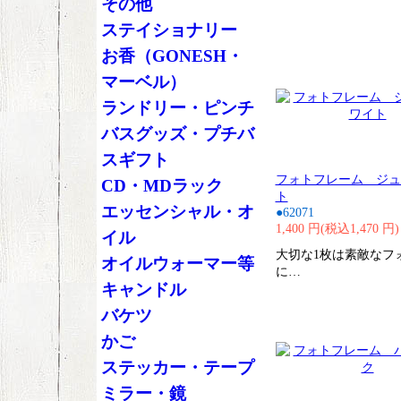
その他
ステイショナリー
お香（GONESH・
マーベル）
ランドリー・ピンチ
バスグッズ・プチバ
スギフト
フォトフレーム ジュ
CD・MDラック
ト
エッセンシャル・オ
●62071
1,400 円(税込1,470 円)
イル
大切な1枚は素敵なフ
オイルウォーマー等
に…
キャンドル
バケツ
かご
ステッカー・テープ
ミラー・鏡