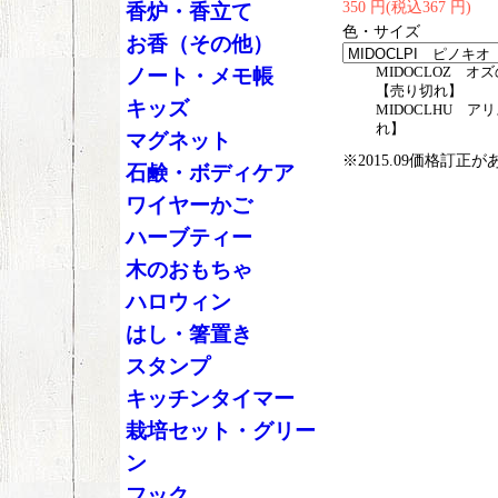
350 円(税込367 円)
香炉・香立て
色・サイズ
お香（その他）
MIDOCLOZ オ
ノート・メモ帳
【売り切れ】
キッズ
MIDOCLHU ア
れ】
マグネット
※2015.09価格訂正
石鹸・ボディケア
ワイヤーかご
ハーブティー
木のおもちゃ
ハロウィン
はし・箸置き
スタンプ
キッチンタイマー
栽培セット・グリー
ン
フック