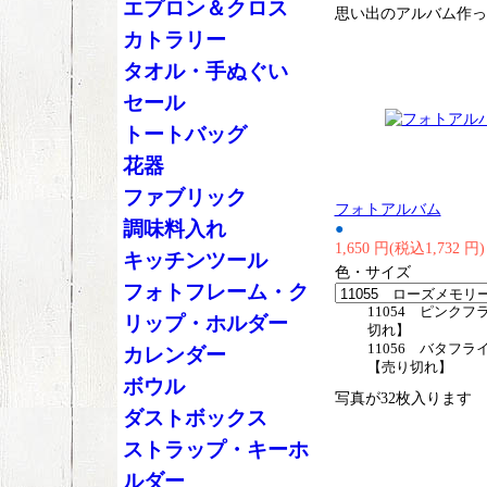
エプロン＆クロス
思い出のアルバム作っ
カトラリー
タオル・手ぬぐい
セール
トートバッグ
花器
ファブリック
フォトアルバム
調味料入れ
●
1,650 円(税込1,732 円)
キッチンツール
色・サイズ
フォトフレーム・ク
11054 ピンクフ
リップ・ホルダー
切れ】
11056 バタフラ
カレンダー
【売り切れ】
ボウル
写真が32枚入ります
ダストボックス
ストラップ・キーホ
ルダー