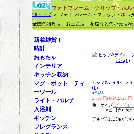
フォトフレーム・クリップ・ホル
卸トップ
＞ フォトフレーム・クリップ・ホル
全国の雑貨店、お土産店、花屋などの小売店様
新着雑貨！
時計
おもちゃ
インテリア
キッチン収納
ヒップ&テイル フォ
マグ・ポット・ティ
(L)
ーツール
●H488
2,500 円(税込2,625 円)
ライト・バルブ
色・サイズ
入浴剤
ネコ 【売り切れ
キッチン
アルバムに尻尾がつい
フレグランス